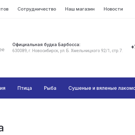
нтов
Сотрудничество
Наш магазин
Новости
К
Официальная будка Барбосса:
+
ее
630089, г. Новосибирск, ул. Б. Хмельницкого 92/1, стр.7.
ия
Птица
Рыба
Сушеные и вяленые лакомс
а