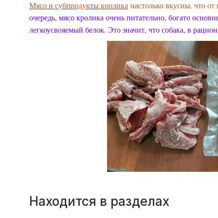
Мясо и субпродукты кролика
настолько вкусны, что от
очередь, мясо кролика очень питательно, богато основ
легкоусвояемый белок. Это значит, что собака, в рацио
Находится в разделах