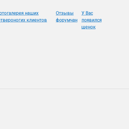
отогалерея наших
Отзывы
У Вас
етвероногих клиентов
форумчан
появился
щенок