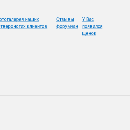
отогалерея наших
Отзывы
У Вас
етвероногих клиентов
форумчан
появился
щенок