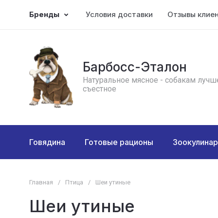
Бренды
Условия доставки
Отзывы клие
Барбосс-Эталон
Натуральное мясное - собакам лучш
съестное
Говядина
Готовые рационы
Зоокулинар
Главная
/
Птица
/
Шеи утиные
Шеи утиные