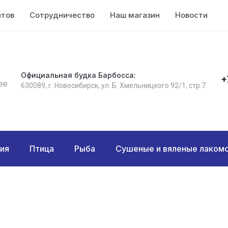
нтов
Сотрудничество
Наш магазин
Новости
К
Официальная будка Барбосса:
+
ее
630089, г. Новосибирск, ул. Б. Хмельницкого 92/1, стр.7.
ия
Птица
Рыба
Сушеные и вяленые лакомс